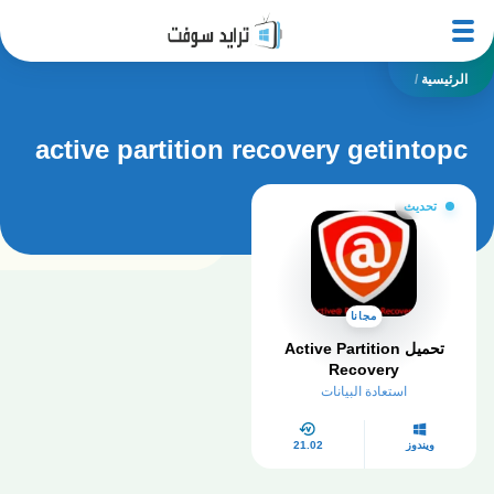
الرئيسية
/
active partition recovery getintopc
تحديث
مجانا
تحميل Active Partition
Recovery
استعادة البيانات
ويندوز
21.02