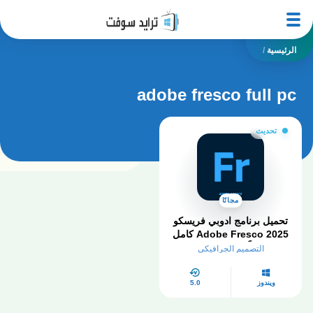
الرئيسية
/
adobe fresco full pc
تحديث
مجانًا
تحميل برنامج ادوبي فريسكو
Adobe Fresco 2025 كامل
مجاناً من ميديا ​​فاير
التصميم الجرافيكي
ويندوز
5.0