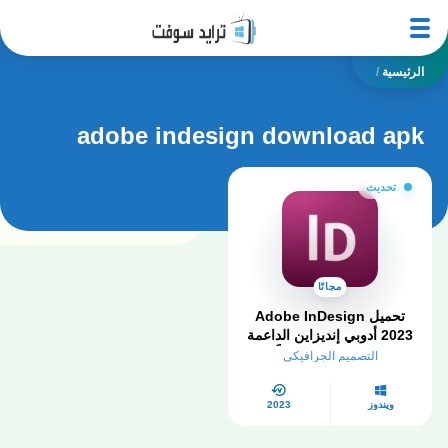
الرئيسية
/
adobe indesign download apk
تحديث
مجانًا
تحميل Adobe InDesign
2023 أدوبي إنديزاين الداعمة
للعربية​ كامل مجاناً
التصميم الجرافيكي
ويندوز
2023