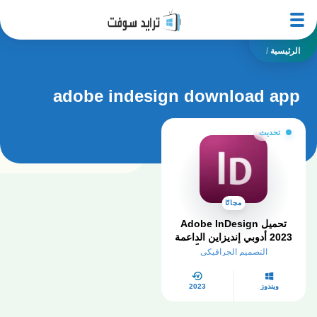
الرئيسية
/
adobe indesign download app
تحديث
مجانًا
تحميل Adobe InDesign
2023 أدوبي إنديزاين الداعمة
للعربية​ كامل مجاناً
التصميم الجرافيكي
ويندوز
2023