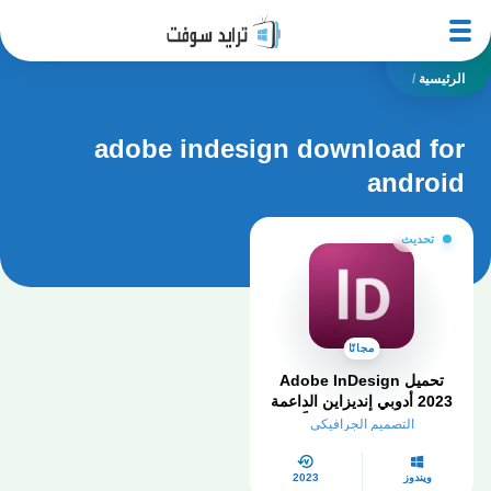
الرئيسية
/
adobe indesign download for
android
تحديث
مجانًا
تحميل Adobe InDesign
2023 أدوبي إنديزاين الداعمة
للعربية​ كامل مجاناً
التصميم الجرافيكي
ويندوز
2023