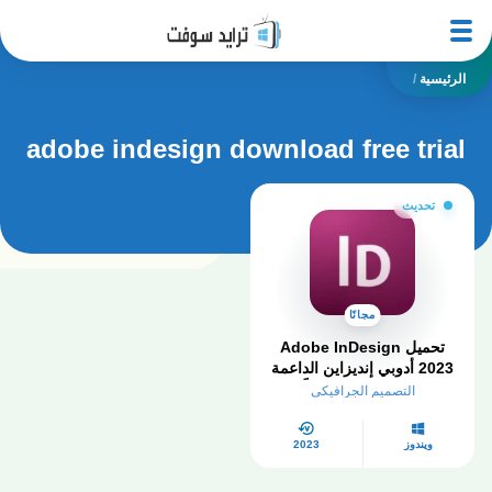
الرئيسية
/
adobe indesign download free trial
تحديث
مجانًا
تحميل Adobe InDesign
2023 أدوبي إنديزاين الداعمة
للعربية​ كامل مجاناً
التصميم الجرافيكي
ويندوز
2023