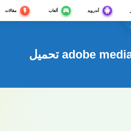
أندرويد
ألعاب
مقالات
adobe me تحميل