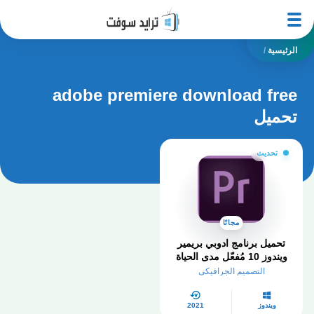
الرئيسية
/
adobe premiere download free
تحميل
تحديث
مجانًا
تحميل برنامج ادوبي بريمير
ويندوز 10 مُفعّل مدى الحياة
من ميديا فاير
التصميم الجرافيكي
ويندوز
2021