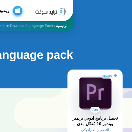
ويندوز
الرئيسية
/
miere Download Language Pack
anguage pack
تحديث
مجانًا
تحميل برنامج ادوبي بريمير
ويندوز 10 مُفعّل مدى
الحياة من ميديا فاير
التصميم الجرافيكي