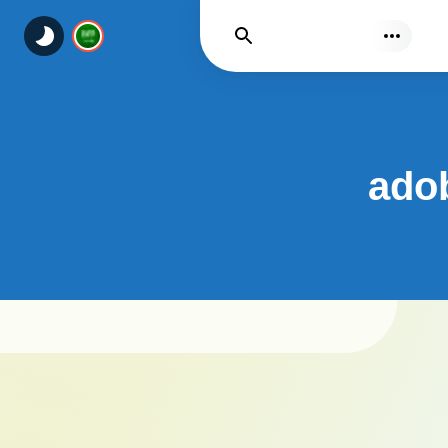
يجد
ado