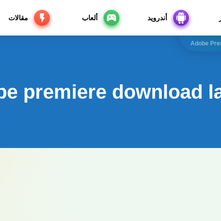
أندرويد
ألعاب
مقالات
Adobe Pre
be premiere download l