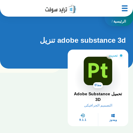
الرئيسية
/
adobe substance 3d تنزيل
تحديث
مجانًا
تحميل Adobe Substance
3D
التصميم الجرافيكي
ويندوز
9.1.1