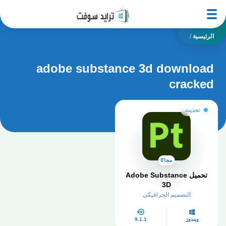
الرئيسية
/
adobe substance 3d download
cracked
تحديث
مجانًا
تحميل Adobe Substance
3D
التصميم الجرافيكي
ويندوز
9.1.1