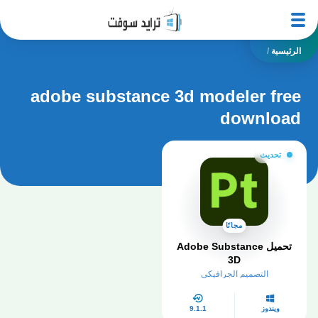
الرئيسية
/
adobe substance 3d modeler free
download
تحديث
مجانًا
تحميل Adobe Substance
3D
التصميم الجرافيكي
ويندوز
9.1.1