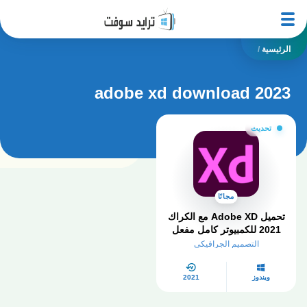
الرئيسية
/
adobe xd download 2023
تحديث
مجانًا
تحميل Adobe XD مع الكراك
2021 للكمبيوتر كامل مفعل
برابط مباشر من ميديافاير
التصميم الجرافيكي
ويندوز
2021