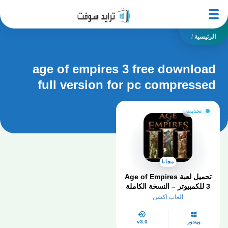
الرئيسية
/
age of empires 3 free download
full version for pc compressed
تحديث
مجانا
تحميل لعبة Age of Empires
3 للكمبيوتر – النسخة الكاملة
2025 للتحميل المباشر
العاب اكشن
ويندوز
v3.0