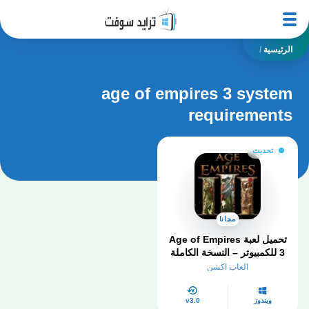
الرئيسية
/
age of empires 3 system
requirements
تحديث
مجانا
تحميل لعبة Age of Empires
3 للكمبيوتر – النسخة الكاملة
2025 للتحميل المباشر
العاب اكشن
ويندوز
v3.0