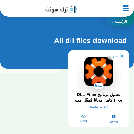
الرئيسية
/
All dll files download
تحديث
مجانا
تحميل برنامج DLL Files
Fixer كامل مجانا مُفعّل مدى
الحياة 2026
أدوات مفيدة
ويندوز
2026