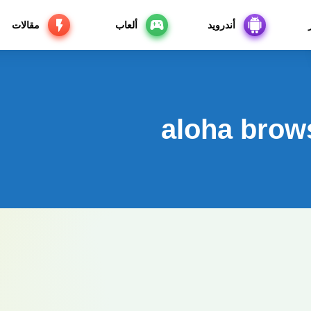
أندرويد
ألعاب
مقالات
aloha brow