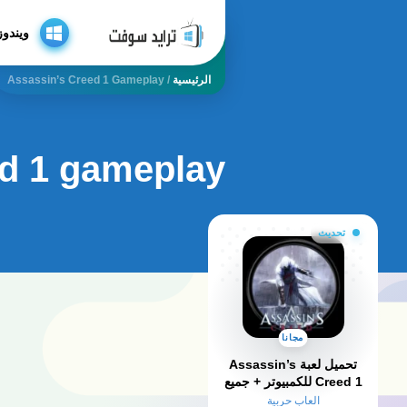
ويندوز
الرئيسية
/
Assassin’s Creed 1 Gameplay
ed 1 gameplay
تحديث
مجانا
تحميل لعبة Assassin’s
Creed 1 للكمبيوتر​ + جميع
الاصدارات
العاب حربية