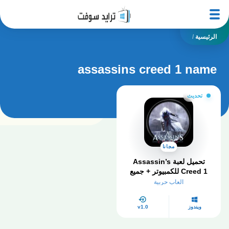
الرئيسية
/
assassins creed 1 name
تحديث
مجانا
تحميل لعبة Assassin’s
Creed 1 للكمبيوتر​ + جميع
الاصدارات
العاب حربية
ويندوز
v1.0