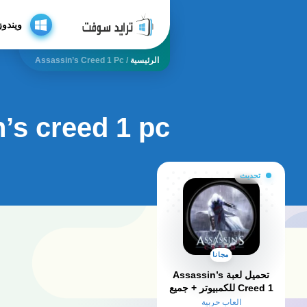
ويندوز
الرئيسية
/
Assassin’s Creed 1 Pc
’s creed 1 pc
تحديث
مجانا
تحميل لعبة Assassin’s
Creed 1 للكمبيوتر​ + جميع
الاصدارات
العاب حربية