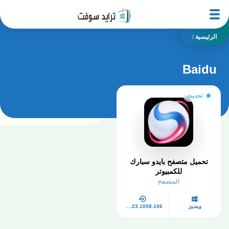
الرئيسية
/
Baidu
تحديث
تحميل متصفح بايدو سبارك
للكمبيوتر
المتصفح
ويندوز
v43.23.1008.106