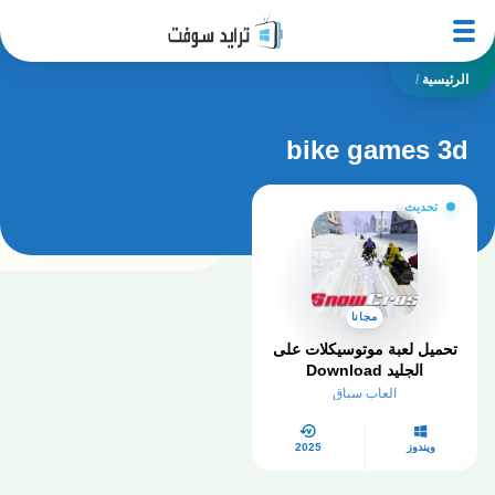
الرئيسية
/
bike games 3d
تحديث
مجانا
تحميل لعبة موتوسيكلات على
الجليد Download
SnowCross
العاب سباق
ويندوز
2025