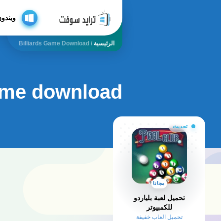
ويندوز
الرئيسية
/
Billiards Game Download
game download
تحديث
مجانا
تحميل لعبة بلياردو
للكمبيوتر
تحميل العاب خفيفة