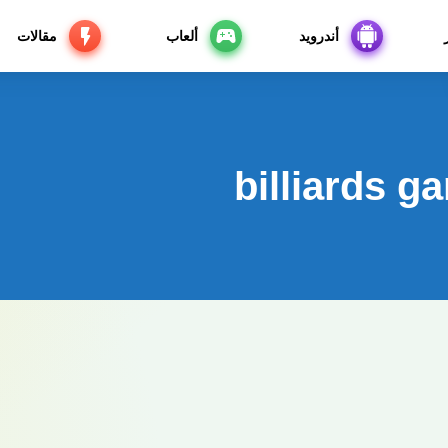
أندرويد
ألعاب
مقالات
billiards 