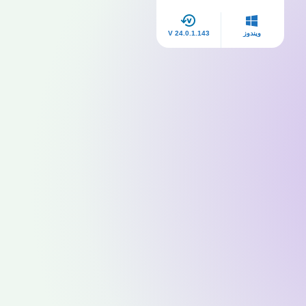
ويندوز
V 24.0.1.143