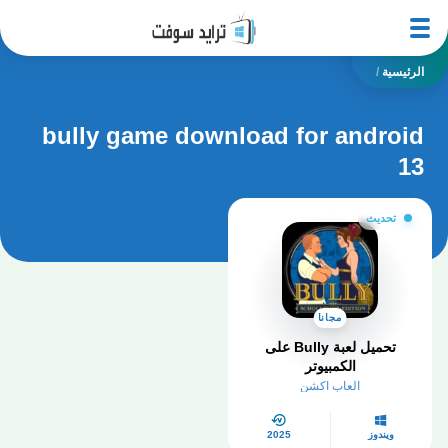
الرئيسية
/
bully game download for android
13
تحديث
مجانا
تحميل لعبة Bully على
الكمبيوتر
العاب اكشن
ويندوز
2025