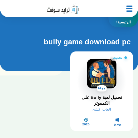
الرئيسية
/
bully game download pc
تحديث
مجانا
تحميل لعبة Bully على
الكمبيوتر
العاب اكشن
ويندوز
2025