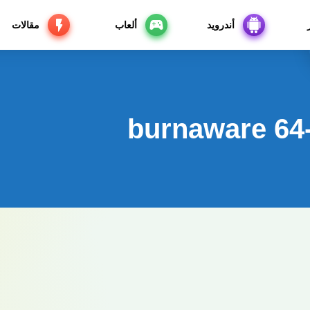
أندرويد
ألعاب
مقالات
burnaware 64