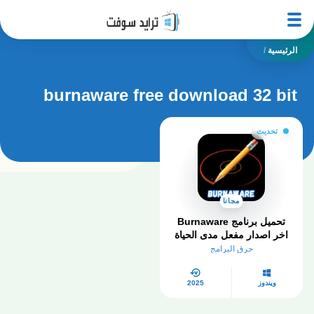
الرئيسية
/
burnaware free download 32 bit
تحديث
مجانا
اخر اصدار مفعل مدى الحياة
حرق البرامج
ويندوز
2025