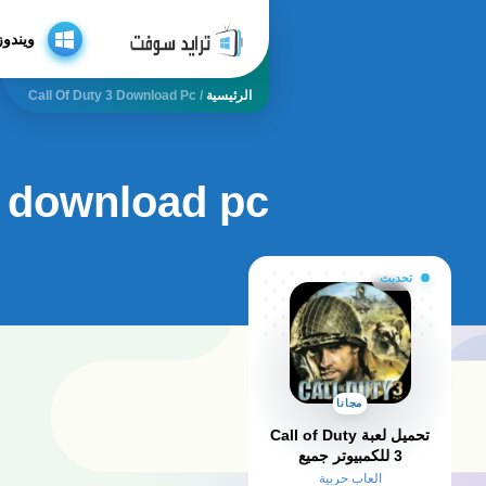
ويندوز
الرئيسية
/
Call Of Duty 3 Download Pc
 3 download pc
تحديث
مجانا
تحميل لعبة Call of Duty
3 للكمبيوتر جميع
الإصدارات 2025
العاب حربية