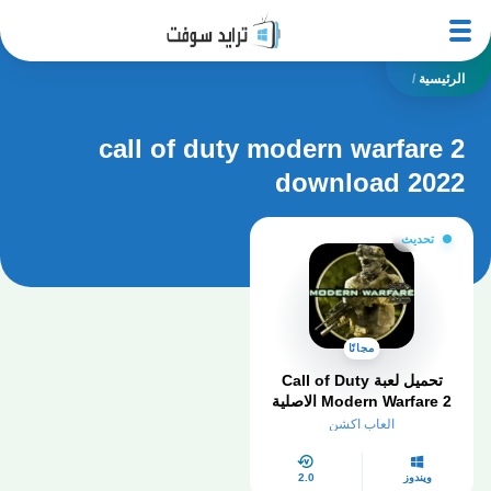
الرئيسية
/
call of duty modern warfare 2
download 2022
تحديث
مجانًا
تحميل لعبة Call of Duty
Modern Warfare 2 الاصلية
للكمبيوتر
العاب اكشن
ويندوز
2.0