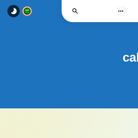
يجد
ca