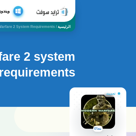
ويندوز
الرئيسية
/
 Warfare 2 System Requirements
fare 2 system
requirements
تحديث
مجانًا