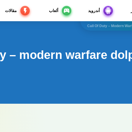
أندرويد
ألعاب
مقالات
Call Of Duty – Modern War
uty – modern warfare dol