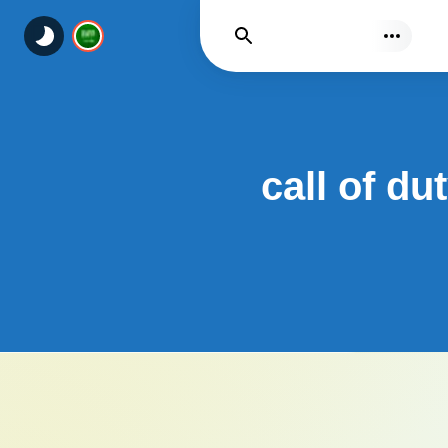
يجد
call of d