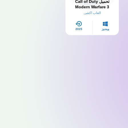
تحميل Call of Duty
Modern Warfare 3
للكمبيوتر
العاب اكشن
ويندوز
2025