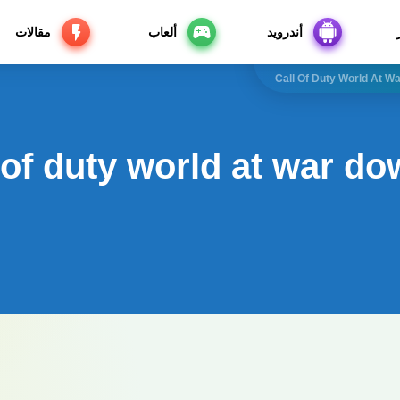
أندرويد
ألعاب
مقالات
Call Of Duty World At 
 of duty world at war d