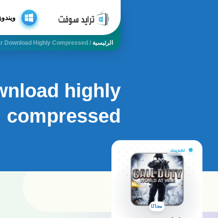
ويندوز
الرئيسية
/
War Download Highly Compressed
ownload highly
compressed
تحديث
مجانًا