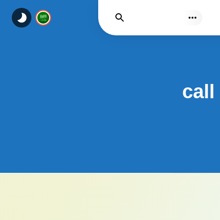
يجد
call