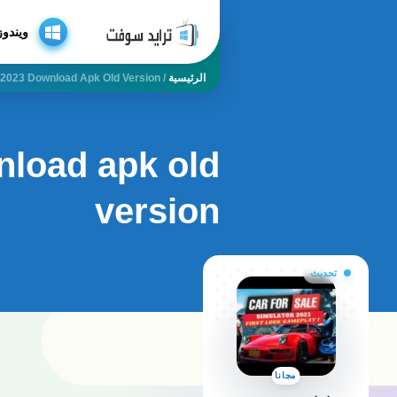
ويندوز
الرئيسية
/
r 2023 Download Apk Old Version
nload apk old
version
تحديث
مجانا