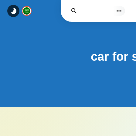
يجد
car for