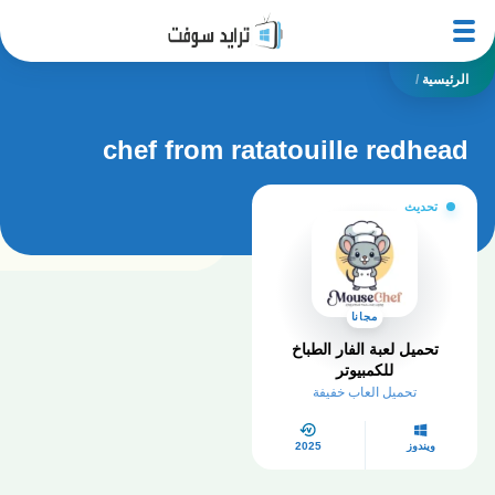
الرئيسية
/
chef from ratatouille redhead
تحديث
مجانا
تحميل لعبة الفار الطباخ
للكمبيوتر
تحميل العاب خفيفة
ويندوز
2025