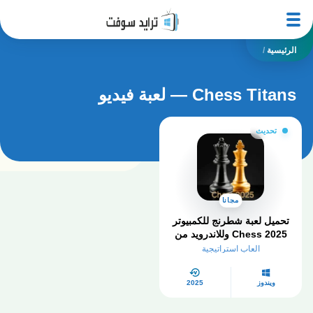
الرئيسية
/
Chess Titans — لعبة فيديو
تحديث
مجانا
تحميل لعبة شطرنج للكمبيوتر
2025 Chess وللاندرويد من
ميديا فاير مجانًا
العاب استراتيجية
ويندوز
2025