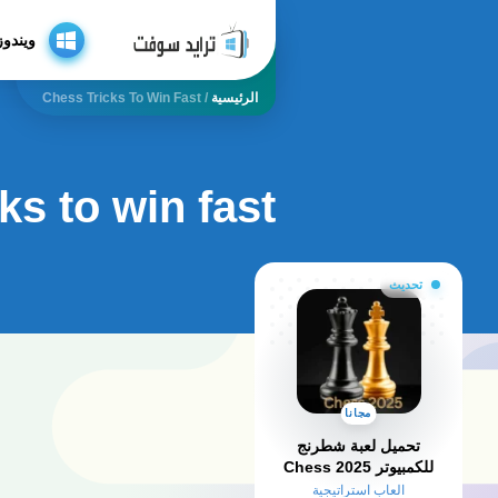
ويندوز
الرئيسية
/
Chess Tricks To Win Fast
ks to win fast
تحديث
مجانا
تحميل لعبة شطرنج
للكمبيوتر 2025 Chess
وللاندرويد من ميديا فاير
العاب استراتيجية