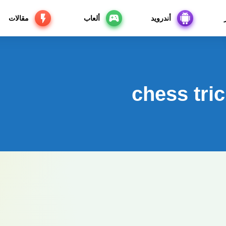
أندرويد
ألعاب
مقالات
chess tric