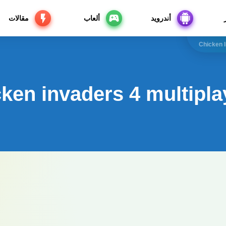
أندرويد
ألعاب
مقالات
Chicken 
cken invaders 4 multipl