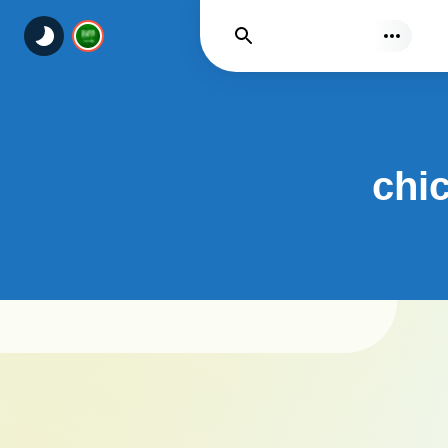
يجد
chi