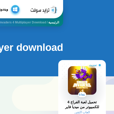
ويندوز
الرئيسية
/
Invaders 4 Multiplayer Download
ayer download
تحديث
مجانا
تحميل لعبة الفراخ 4
للكمبيوتر من ميديا فاير
مضغوطة مجانًا
العاب اكشن