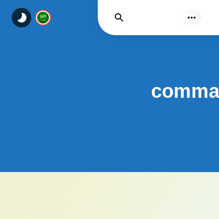
يجد
comman