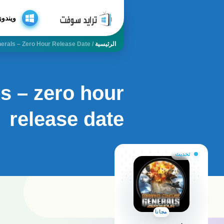
ويندوز
الرئيسية
/
rals – Zero Hour Release Date
 – zero hour
release date
تحديث
مجانا