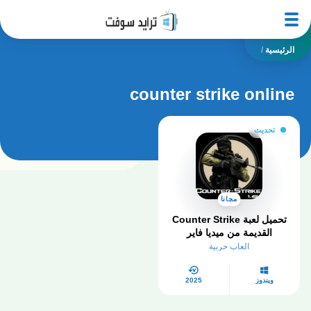
الرئيسية
/
counter strike online
تحديث
مجانا
تحميل لعبة Counter Strike
القديمة من ميديا فاير
العاب حربية
ويندوز
2025