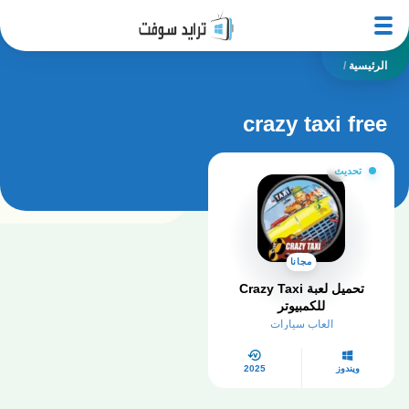
الرئيسية
/
crazy taxi free
تحديث
مجانا
تحميل لعبة Crazy Taxi
للكمبيوتر
العاب سيارات
ويندوز
2025