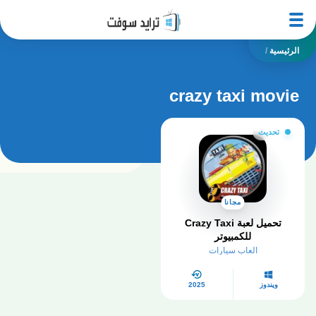
الرئيسية
/
crazy taxi movie
تحديث
مجانا
تحميل لعبة Crazy Taxi
للكمبيوتر
العاب سيارات
ويندوز
2025