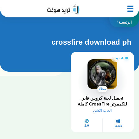
الرئيسية
/
crossfire download ph
تحديث
مجانًا
تحميل لعبة كروس فاير
للكمبيوتر CrossFire كاملة
2025 مجاناً
العاب اكشن
ويندوز
1.0