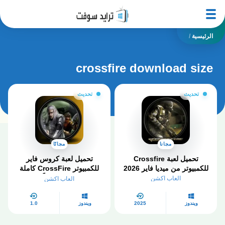
الرئيسية
/
crossfire download size
تحديث
تحديث
مجانا
مجانًا
تحميل لعبة Crossfire
تحميل لعبة كروس فاير
للكمبيوتر من ميديا فاير 2026
للكمبيوتر CrossFire كاملة
2025 مجاناً
العاب اكشن
العاب اكشن
ويندوز
2025
ويندوز
1.0