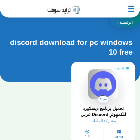
الرئيسية
/
discord download for pc windows
10 free
تحديث
مجانًا
تحميل برنامج ديسكورد
للكمبيوتر Discord عربي
مجاناً – أخر إصدار 2025
مشاركة الملفات
ويندوز
1.0