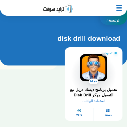
الرئيسية
/
disk drill download
تحديث
مجانا
تحميل برنامج ديسك دريل مع
التفعيل مهكر Disk Drill
Data Recovery كامل 2026
استعادة البيانات
ويندوز
v5.6