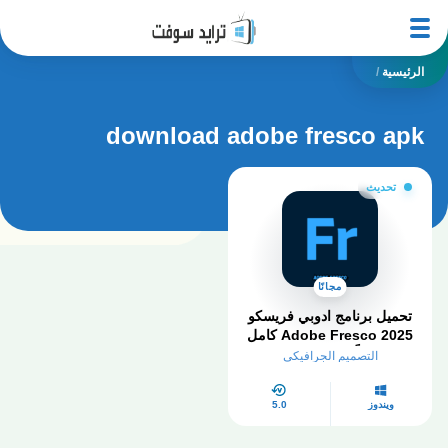
الرئيسية
/
download adobe fresco apk
تحديث
مجانًا
تحميل برنامج ادوبي فريسكو
Adobe Fresco 2025 كامل
مجاناً من ميديا ​​فاير
التصميم الجرافيكي
ويندوز
5.0