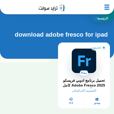
الرئيسية
/
download adobe fresco for ipad
تحديث
مجانًا
تحميل برنامج ادوبي فريسكو
Adobe Fresco 2025 كامل
مجاناً من ميديا ​​فاير
التصميم الجرافيكي
ويندوز
5.0