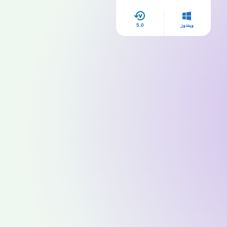
​​فاير
ويندوز
5.0