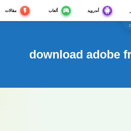
أندرويد
ألعاب
مقالات
D
download adobe f