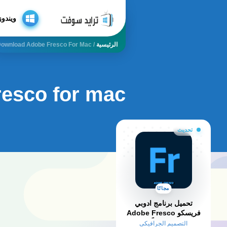
ويندوز
الرئيسية
/
ownload Adobe Fresco For Mac
resco for mac
تحديث
مجانًا
تحميل برنامج ادوبي
فريسكو Adobe Fresco
2025 كامل مجاناً من ميديا
التصميم الجرافيكي